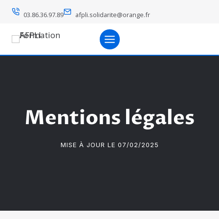
Aller
03.86.36.97.89
afpli.solidarite@orange.fr
au
contenu
Mentions légales
MISE À JOUR LE 07/02/2025