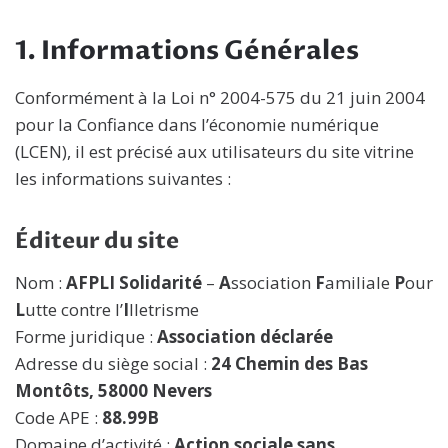
1. Informations Générales
Conformément à la Loi n° 2004-575 du 21 juin 2004
pour la Confiance dans l’économie numérique
(LCEN), il est précisé aux utilisateurs du site vitrine
les informations suivantes :
Éditeur du site
Nom :
AFPLI Solidarité
–
A
ssociation
F
amiliale
P
our
L
utte contre l’
I
lletrisme
Forme juridique :
Association déclarée
Adresse du siège social :
24 Chemin des Bas
Montôts, 58000 Nevers
Code APE :
88.99B
Domaine d’activité :
Action sociale sans